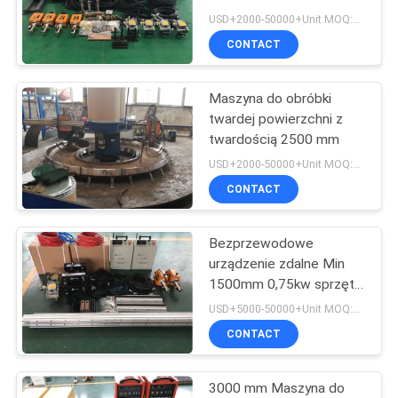
SITEMAP
USD+2000-50000+Unit MOQ:1 JEDNOSTKA
CONTACT
PRIVACY
Maszyna do obróbki
POLICY
twardej powierzchni z
twardością 2500 mm
USD+2000-50000+Unit MOQ:1 JEDNOSTKA
CONTACT
Bezprzewodowe
urządzenie zdalne Min
1500mm 0,75kw sprzęt
do spawania
USD+5000-50000+Unit MOQ:1 JEDNOSTKA
CONTACT
3000 mm Maszyna do