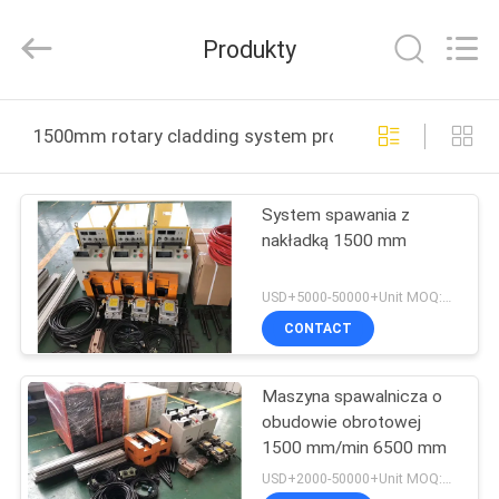
TECHNOLOGY
CO.,
LTD..
Produkty
All
Rights
Reserved.
Developed
DOM
by
ECER
1500mm rotary cladding system produkcja online
PRODUKTY
System spawania z
nakładką 1500 mm
O
NAS
USD+5000-50000+Unit MOQ:1 JEDNOSTKA
CONTACT
WYCIECZKA
Maszyna spawalnicza o
PO
obudowie obrotowej
FABRYCE
1500 mm/min 6500 mm
USD+2000-50000+Unit MOQ:1 JEDNOSTKA