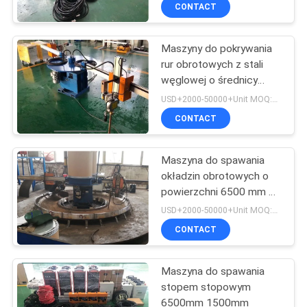
KONTROLA
CONTACT
JAKOŚCI
Maszyny do pokrywania
rur obrotowych z stali
SKONTAKTUJ
węglowej o średnicy
SIĘ
6500 mm
USD+2000-50000+Unit MOQ:1 JEDNOSTKA
Z
CONTACT
NAMI
Maszyna do spawania
okładzin obrotowych o
AKTUALNOŚCI
powierzchni 6500 mm do
stali
USD+2000-50000+Unit MOQ:1 JEDNOSTKA
POPROSIĆ
CONTACT
O
Maszyna do spawania
WYCENĘ
stopem stopowym
6500mm 1500mm