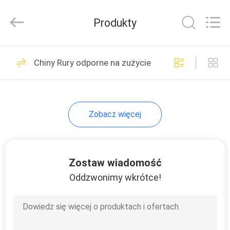
zużycie
dostawca.
Copyright
Produkty
©
2020
-
2025
claddingweldingmachine.com.
DOM
57
All
Rights
Chiny Rury odporne na zużycie
Reserved.
Włókna spawalnicze
Developed
by
PRODUKTY
ECER
twarde
Zobacz więcej
O
NAS
Zostaw wiadomość
0
WYCIECZKA
Oddzwonimy wkrótce!
Elektrody
PO
FABRYCE
spawalnicze twarde