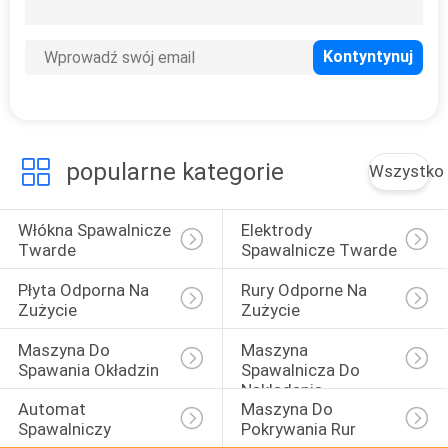
KONTROLA
JAKOŚCI
4
SKONTAKTUJ
Płyta odporna na
SIĘ
zużycie
popularne kategorie
Wszystko
Z
NAMI
Włókna Spawalnicze 
Elektrody 
Twarde
Spawalnicze Twarde
POPROSIĆ
Płyta Odporna Na 
Rury Odporne Na 
0
O
Zużycie
Zużycie
Rury odporne na
WYCENĘ
Maszyna Do 
Maszyna 
Spawania Okładzin
Spawalnicza Do 
zużycie
Nakładania
AKTUALNOŚCI
Automat 
Maszyna Do 
Spawalniczy
Pokrywania Rur