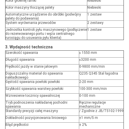
Kolor głównej ramki
Niebieski
Kolor maszyny tłoczącej palety
Niebieski
Automatyczne urządzenie do obróbki (podwójny
1 zestaw
palety do podawania)
System wyrównania przewodów
2 zestawy
Jednostka kontroli pyłu maszynowego (podłączenie
1 zestaw
do rezerwowanego portu i węża centralnego
rurociągu do usuwania pyłu klienta)
3. Wydajność techniczna
Szerokość spawania
≤ 1550 mm
Długość spawania
≤3200 mm
Prędkość jazdy w stanie jałowym
0-9800 mm/min
Dopuszczalny materiał do spawania
Q235 Q345 Stal łagodna
nakładkowego
Gęstość spawania powłoki powłoki
2-20 mm
Szybkość spawania warstwy powłoki
100-300 mm/min
Wzniesienie tocznicy spawalniczej
0-100 mm
Tryb podnoszenia nakładanej pochodni
Ręczne regulacje
spawania
mechaniczne
Standardy precyzji całej maszyny
/ Zgodnie z JB/T5102-1999
Dokładność pozycjonowania liniowego
±1 mm/5 m
Błąd prędkości
± 2%