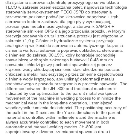
dla systemu sterowania,kontrolę precyzyjnego serwo układu
TECO w zakresie przemieszczania palet, najnowsza technologia
sterowania serwo-systemem TECO JSPD do sterowania
przewodem,poziome podwójne kierownice napędowe + tryb
sterowania kodem zasilacza dla jego płyty wyrzucającej,
przesunięcie metali macierzystego, a sterownik SAMSR +
sterowanie silnikiem OPG dla jego zrzucania proszku, w którym
precyzja podawania drutu i zrzucania proszku jest włączona w
zakresie ±1,0 g.Ciśnienie hydrauliczne systemu przyjmuje
analogiczną wielkość do sterowania automatycznego krążenia
ciśnienia wartości ustawienia poprawić dokładność sterowania
ciśnieniem do zakresu 00,15%, który kontroluje pochodnię
spawalniczą w obrębie złożonego huśtawki 10-48 mm do
spawania,i chłodzi głowę pochodni spawalniczej poprzez
krążenie wody chłodzącej ciśnienie stałe chłodzenie podczas
chłodzenia metali macierzystego przez zmienne częstotliwości
ciśnienie wody krążącego, aby uniknąć deformacji metalu
podstawowego z powodu przegrzania w procesie spawania. The
difference between the JH–800 and traditional machines is
indicated by our optimization to the parent metal workpiece
movement of the machine in welding process to minimize the
mechanical wear in the long-time operation, i zmniejszyć
współczynnik tłumienia dokładności. The positioning accuracy of
the pallet in the X-axis and the Y-axis directions to the parent
material is controlled within millimeters and the machine is
always accurately controlled to each movement in both
automatic and manual welding modes. JH-800 jest
zaprojektowany z dwoma trzemianami spawania drutu i