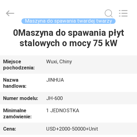
spawalnicza
o
twardej
powierzchni
supplier.
Maszyna do spawania twardej twarzy
Copyright
©
2020
0Maszyna do spawania płyt
DOM
-
2025
stalowych o mocy 75 kW
JINHUA
(QINGDAO)
HARDFACING
PRODUKTY
TECHNOLOGY
CO.,
LTD..
Miejsce
Wuxi, Chiny
All
pochodzenia:
Rights
O
Reserved.
Developed
NAS
Nazwa
JINHUA
by
ECER
handlowa:
Numer modelu:
JH-600
WYCIECZKA
PO
Minimalne
1 JEDNOSTKA
zamówienie:
FABRYCE
Cena:
USD+2000-50000+Unit