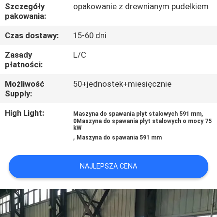
KONTROLA
Szczegóły
opakowanie z drewnianym pudełkiem
pakowania:
JAKOŚCI
Czas dostawy:
15-60 dni
SKONTAKTUJ
Zasady
L/C
płatności:
SIĘ
Możliwość
50+jednostek+miesięcznie
Z
Supply:
NAMI
High Light:
,
Maszyna do spawania płyt stalowych 591 mm
0Maszyna do spawania płyt stalowych o mocy 75
kW
AKTUALNOŚCI
,
Maszyna do spawania 591 mm
POPROSIĆ
NAJLEPSZA CENA
O
WYCENĘ