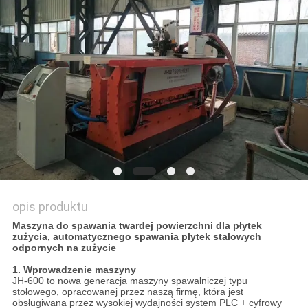
SITEMAP
PRIVACY
POLICY
opis produktu
Maszyna do spawania twardej powierzchni dla płytek
zużycia, automatycznego spawania płytek stalowych
odpornych na zużycie
1. Wprowadzenie maszyny
JH-600 to nowa generacja maszyny spawalniczej typu
stołowego, opracowanej przez naszą firmę, która jest
obsługiwana przez wysokiej wydajności system PLC + cyfrowy