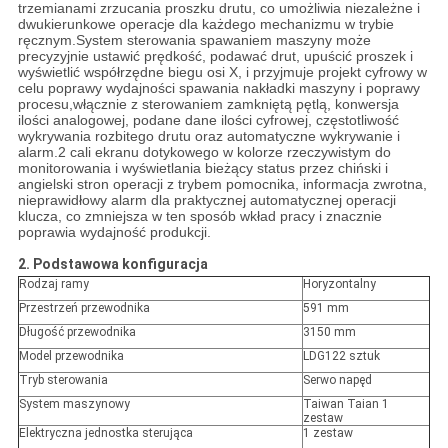
trzemianami zrzucania proszku drutu, co umożliwia niezależne i
dwukierunkowe operacje dla każdego mechanizmu w trybie
ręcznym.System sterowania spawaniem maszyny może
precyzyjnie ustawić prędkość, podawać drut, upuścić proszek i
wyświetlić współrzędne biegu osi X, i przyjmuje projekt cyfrowy w
celu poprawy wydajności spawania nakładki maszyny i poprawy
procesu,włącznie z sterowaniem zamkniętą pętlą, konwersja
ilości analogowej, podane dane ilości cyfrowej, częstotliwość
wykrywania rozbitego drutu oraz automatyczne wykrywanie i
alarm.2 cali ekranu dotykowego w kolorze rzeczywistym do
monitorowania i wyświetlania bieżący status przez chiński i
angielski stron operacji z trybem pomocnika, informacja zwrotna,
nieprawidłowy alarm dla praktycznej automatycznej operacji
klucza, co zmniejsza w ten sposób wkład pracy i znacznie
poprawia wydajność produkcji.
2. Podstawowa konfiguracja
Rodzaj ramy
Horyzontalny
Przestrzeń przewodnika
591 mm
Długość przewodnika
3150 mm
Model przewodnika
LDG122 sztuk
Tryb sterowania
Serwo napęd
System maszynowy
Taiwan Taian 1
zestaw
Elektryczna jednostka sterująca
1 zestaw