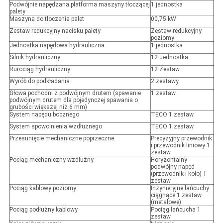
Podwójnie napędzana platforma maszyny tłoczącej
1 jednostka
palety
Maszyna do tłoczenia palet
00,75 kW
Zestaw redukcyjny nacisku palety
Zestaw redukcyjny
poziomy
Jednostka napędowa hydrauliczna
1 jednostka
Silnik hydrauliczny
12 Jednostka
Rurociąg hydrauliczny
12 Zestaw
Wyrób do podkładania
2 zestawy
Głowa pochodni z podwójnym drutem (spawanie
1 zestaw
podwójnym drutem dla pojedynczej spawania o
grubości większej niż 6 mm)
System napędu bocznego
TECO 1 zestaw
System spowolnienia wzdłużnego
TECO 1 zestaw
Przesunięcie mechaniczne poprzeczne
Precyzyjny przewodnik
i przewodnik liniowy 1
zestaw
Pociąg mechaniczny wzdłużny
Horyzontalny
podwójny napęd
(przewodnik i koło) 1
zestaw
Pociąg kablowy poziomy
Inżynieryjne łańcuchy
ciągnące 1 zestaw
(metalowe)
Pociąg podłużny kablowy
Pociąg łańcucha 1
zestaw