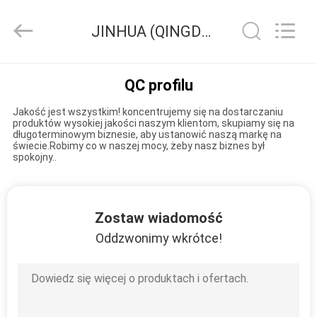
na
powierzchni
dostawca.
JINHUA (QINGDAO) HARDFACING TECHNOLOGY CO., LTD. Kontrola jakości
Copyright
©
2020
-
2025
DOM
claddingweldingmachine.com.
QC profilu
All
Rights
Reserved.
Developed
Jakość jest wszystkim! koncentrujemy się na dostarczaniu
PRODUKTY
by
produktów wysokiej jakości naszym klientom, skupiamy się na
ECER
długoterminowym biznesie, aby ustanowić naszą markę na
świecie.Robimy co w naszej mocy, żeby nasz biznes był
spokojny..
O
NAS
Zostaw wiadomość
WYCIECZKA
Oddzwonimy wkrótce!
PO
FABRYCE