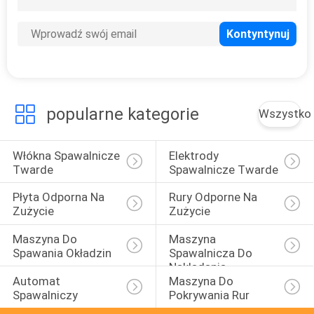
KONTROLA
JAKOŚCI
SKONTAKTUJ
SIĘ
popularne kategorie
Wszystko
Z
NAMI
Włókna Spawalnicze 
Elektrody 
Twarde
Spawalnicze Twarde
POPROSIĆ
Płyta Odporna Na 
Rury Odporne Na 
Zużycie
Zużycie
O
WYCENĘ
Maszyna Do 
Maszyna 
Spawania Okładzin
Spawalnicza Do 
Nakładania
Automat 
Maszyna Do 
AKTUALNOŚCI
Spawalniczy
Pokrywania Rur