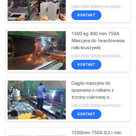
Overlay
USD+2000-50000+Unit MOQ:1 JEDNOSTKA
KONTAKT
33
Maszyna do
1500 kg 400 mm 750A
Maszyna do twardowania
spawania okładzin
rolki kruszywki
USD+2000-50000+Unit MOQ:1 JEDNOSTKA
KONTAKT
Ciągła maszyna do
28
spawania z rolkami z
Maszyna
trzciny cukrowej o
częstotliwości 60 Hz
USD+2000-50000+Unit MOQ:1 JEDNOSTKA
spawalnicza do
KONTAKT
nakładania
1200mm 750A 0,3 r min