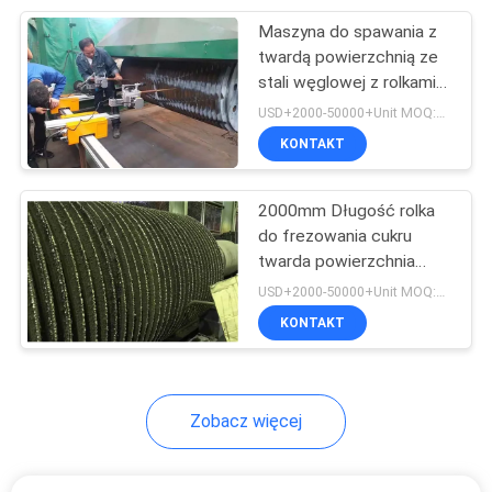
Maszyna do spawania z
9
twardą powierzchnią ze
Maszyna do
stali węglowej z rolkami
cukrowymi
USD+2000-50000+Unit MOQ:1 JEDNOSTKA
pomiaru
KONTAKT
2000mm Długość rolka
do frezowania cukru
twarda powierzchnia
9
nakładka spawarka
USD+2000-50000+Unit MOQ:1 JEDNOSTKA
Maszyna
KONTAKT
spawalniająca na
bramce
Zobacz więcej