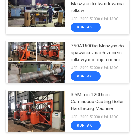
Maszyna do twardowania
rolków
26
USD+2000-50000+Unit MOQ:1 JEDNOSTKA
Automat
KONTAKT
spawalniczy
750A1500kg Maszyna do
spawania z nadłożeniem
rolkowym o pojemności
400 mm
USD+2000-50000+Unit MOQ:1 JEDNOSTKA
KONTAKT
21
Maszyna do
3.5M min 1200mm
Continuous Casting Roller
pokrywania rur
Hardfacing Machine
USD+2000-50000+Unit MOQ:1 JEDNOSTKA
KONTAKT