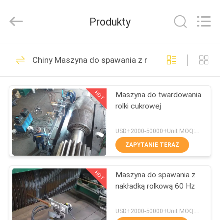
rolkowego
1200
mm
Produkty
dostawca.
Copyright
©
2020
-
DOM
57
2025
claddingweldingmachine.com.
Chiny Maszyna do spawania z nakładką rolkową
All
Włókna spawalnicze
Rights
Reserved.
PRODUKTY
Developed
twarde
by
HOT
Maszyna do twardowania
ECER
rolki cukrowej
O
NAS
USD+2000-50000+Unit MOQ:1 JEDNOSTKA
ZAPYTANIE TERAZ
0
WYCIECZKA
Elektrody
HOT
Maszyna do spawania z
PO
nakładką rolkową 60 Hz
FABRYCE
spawalnicze twarde
USD+2000-50000+Unit MOQ:1 JEDNOSTKA