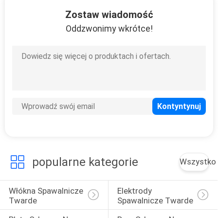
12
Zostaw wiadomość
Maszyna do
Oddzwonimy wkrótce!
spawania
cyfrowego
13
Maszyna do
spawania twardej
popularne kategorie
Wszystko
twarzy
Włókna Spawalnicze 
Elektrody 
Twarde
Spawalnicze Twarde
11