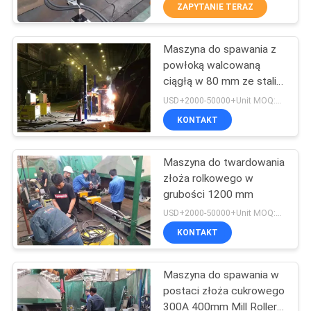
KONTROLA
ZAPYTANIE TERAZ
JAKOŚCI
Maszyna do spawania z
4
powłoką walcowaną
SKONTAKTUJ
ciągłą w 80 mm ze stali
Płyta odporna na
SIĘ
węglowej
USD+2000-50000+Unit MOQ:1 JEDNOSTKA
zużycie
Z
KONTAKT
NAMI
Maszyna do twardowania
złoża rolkowego w
POPROSIĆ
grubości 1200 mm
0
O
USD+2000-50000+Unit MOQ:1 JEDNOSTKA
Rury odporne na
KONTAKT
WYCENĘ
zużycie
Maszyna do spawania w
AKTUALNOŚCI
postaci złoża cukrowego
300A 400mm Mill Roller