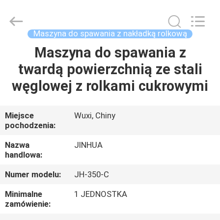
rolkowego
400
mm
supplier.
Copyright
Maszyna do spawania z nakładką rolkową
©
2020
-
Maszyna do spawania z
DOM
2025
JINHUA
twardą powierzchnią ze stali
(QINGDAO)
HARDFACING
TECHNOLOGY
PRODUKTY
węglowej z rolkami cukrowymi
CO.,
LTD..
All
Rights
Reserved.
O
Miejsce
Wuxi, Chiny
Developed
by
pochodzenia:
NAS
ECER
Nazwa
JINHUA
handlowa:
WYCIECZKA
Numer modelu:
JH-350-C
PO
FABRYCE
Minimalne
1 JEDNOSTKA
zamówienie: