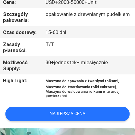
Cena:
USD+2000-50000+Unit
KONTROLA
JAKOŚCI
Szczegóły
opakowanie z drewnianym pudełkiem
pakowania:
SKONTAKTUJ
Czas dostawy:
15-60 dni
SIĘ
Zasady
T/T
płatności:
Z
Możliwość
30+jednostek+ miesięcznie
NAMI
Supply:
High Light:
,
Maszyna do spawania z twardymi rolkami
AKTUALNOŚCI
,
Maszyna do twardowania rolki cukrowej
Maszyna do walcowania rolkami o twardej
powierzchni
POPROSIĆ
O
NAJLEPSZA CENA
WYCENĘ