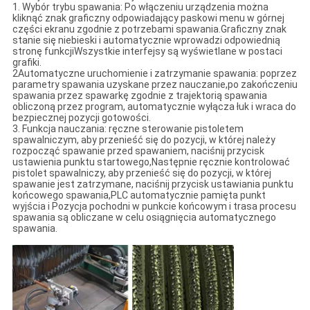
1. Wybór trybu spawania: Po włączeniu urządzenia można
kliknąć znak graficzny odpowiadający paskowi menu w górnej
części ekranu zgodnie z potrzebami spawania.Graficzny znak
stanie się niebieski i automatycznie wprowadzi odpowiednią
stronę funkcjiWszystkie interfejsy są wyświetlane w postaci
grafiki.
2Automatyczne uruchomienie i zatrzymanie spawania: poprzez
parametry spawania uzyskane przez nauczanie,po zakończeniu
spawania przez spawarkę zgodnie z trajektorią spawania
obliczoną przez program, automatycznie wyłącza łuk i wraca do
bezpiecznej pozycji gotowości.
3. Funkcja nauczania: ręczne sterowanie pistoletem
spawalniczym, aby przenieść się do pozycji, w której należy
rozpocząć spawanie przed spawaniem, naciśnij przycisk
ustawienia punktu startowego,Następnie ręcznie kontrolować
pistolet spawalniczy, aby przenieść się do pozycji, w której
spawanie jest zatrzymane, naciśnij przycisk ustawiania punktu
końcowego spawania,PLC automatycznie pamięta punkt
wyjścia i Pozycja pochodni w punkcie końcowym i trasa procesu
spawania są obliczane w celu osiągnięcia automatycznego
spawania.