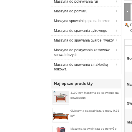
Maszyna do pokrywania rur
Maszyna do pomiaru
Maszyna spawalniająca na bramce
o
Maszyna do spawania cyfrowego
Maszyna do spawania twardej twarzy
Maszyna do pokrywania zestawów
spawalniczych
Ro
Maszyna do spawania z nakładką
rolkową
Najlepsze produkty
Mat
3100 mm Maszyna do spawania na
powierzchni
Gw
0Maszyna spawalnicza o mocy 0,75
kW
nap
Maszyna spawalnicza do pokryć o