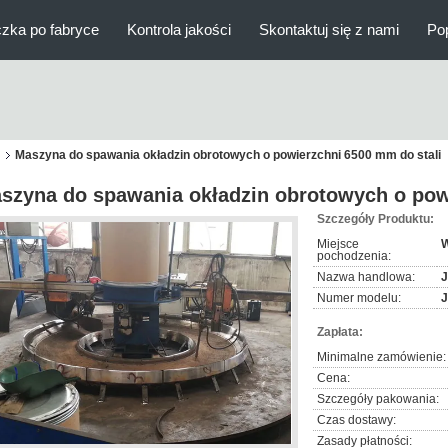
zka po fabryce
Kontrola jakości
Skontaktuj się z nami
Po
n
Maszyna do spawania okładzin obrotowych o powierzchni 6500 mm do stali
szyna do spawania okładzin obrotowych o pow
Szczegóły Produktu:
Miejsce
W
pochodzenia:
Nazwa handlowa:
Numer modelu:
Zapłata:
Minimalne zamówienie:
Cena:
Szczegóły pakowania:
Czas dostawy:
Zasady płatności: