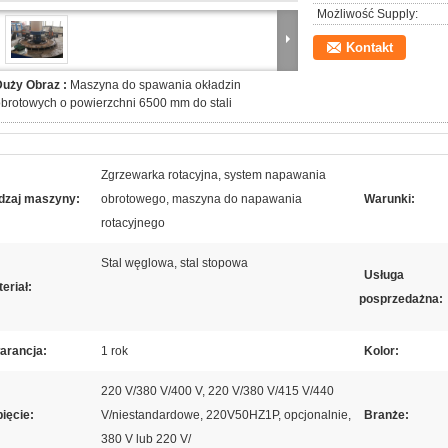
Możliwość Supply:
Kontakt
Duży Obraz :
Maszyna do spawania okładzin
brotowych o powierzchni 6500 mm do stali
Zgrzewarka rotacyjna, system napawania
dzaj maszyny:
obrotowego, maszyna do napawania
Warunki:
rotacyjnego
Stal węglowa, stal stopowa
Usługa
eriał:
posprzedażna:
arancja:
1 rok
Kolor:
220 V/380 V/400 V, 220 V/380 V/415 V/440
ięcie:
V/niestandardowe, 220V50HZ1P, opcjonalnie,
Branże:
380 V lub 220 V/