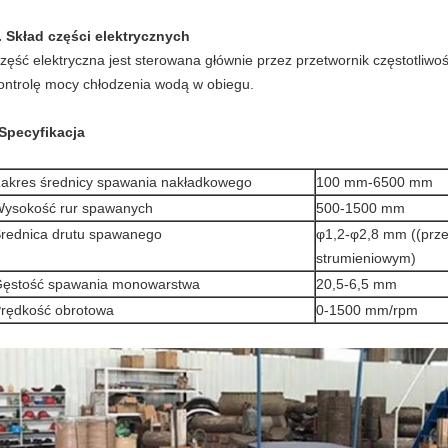
. Skład części elektrycznych
zęść elektryczna jest sterowana głównie przez przetwornik częstotliwoś
ontrolę mocy chłodzenia wodą w obiegu.
Specyfikacja
akres średnicy spawania nakładkowego
100 mm-6500 mm
ysokość rur spawanych
500-1500 mm
rednica drutu spawanego
φ1,2-φ2,8 mm ((prze
strumieniowym)
ęstość spawania monowarstwa
20,5-6,5 mm
rędkość obrotowa
0-1500 mm/rpm