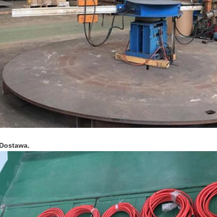
Zostaw wiadomość
Dostawa.
Oddzwonimy wkrótce!