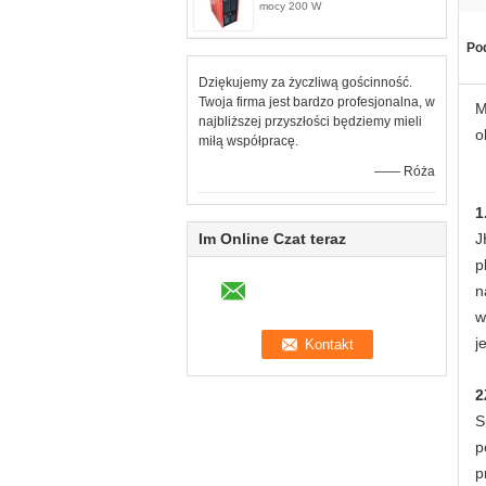
mocy 200 W
Pod
Dziękujemy za życzliwą gościnność.
Twoja firma jest bardzo profesjonalna, w
M
najbliższej przyszłości będziemy mieli
o
miłą współpracę.
—— Róża
1
Im Online Czat teraz
J
p
n
w
j
2
S
p
p