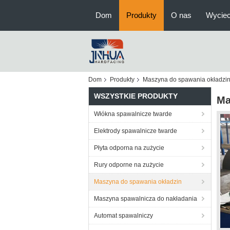
Dom
Produkty
O nas
Wyciec
Dom
Produkty
Maszyna do spawania okładzi
WSZYSTKIE PRODUKTY
Ma
Włókna spawalnicze twarde
Elektrody spawalnicze twarde
Płyta odporna na zużycie
Rury odporne na zużycie
Maszyna do spawania okładzin
Maszyna spawalnicza do nakładania
Automat spawalniczy