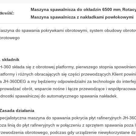
Maszyna spawalnicza do okładzin 6500 mm
Rotac
,
kreślić:
Maszyna spawalnicza z nakładkami powłokowymi
aszyna do spawania pokrywkami obrotowymi, system obudowy obroto
brotowego
. składnik
H-360 składa się z obrotowej platformy, pierwszego stopnia spowolnien
latformy i różnych obracających się części przewodzących.Klient powin
a JH-360DEG a my będziemy odpowiedzialni za technologie do interfej
prowadzać obrót, wsparcie nośne i łącze przewodzące i współpracować 
ednostki spawalniczej do automatycznego spawania nakładek.
Zasada działania
pecjalistyczna maszyna do spawania pokrycia płyt rafineryjnych JH-
oza linią do płyt rafineryjnych w połączeniu z sprzętem spawania poza l
rzewodzenia obrotowego, podczas gdy urządzenie niewykorzystane dzia