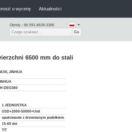
prosić o wycenę
Aktualności
Obroty：
86-591-8639-3386
Go
ierzchni 6500 mm do stali
UXI, JINHUA
JINHUA
JH-DEG360
1 JEDNOSTKA
USD+2000-50000+Unit
opakowanie z drewnianym pudełkiem
15-60 dni
T/T