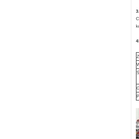
3
C
k
4
Z
W
Ś
G
P