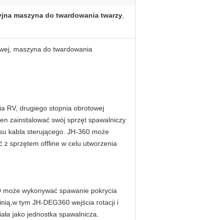
yjna maszyna do twardowania twarzy
,
wej, maszyna do twardowania
ia RV, drugiego stopnia obrotowej
ien zainstalować swój sprzęt spawalniczy
su kabla sterującego. JH-360 może
z sprzętem offline w celu utworzenia
360 może wykonywać spawanie pokrycia
inią,w tym JH-DEG360 wejścia rotacji i
ła jako jednostka spawalnicza.