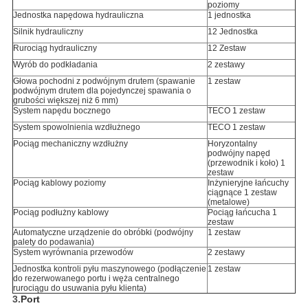
poziomy
Jednostka napędowa hydrauliczna
1 jednostka
Silnik hydrauliczny
12 Jednostka
Rurociąg hydrauliczny
12 Zestaw
Wyrób do podkładania
2 zestawy
Głowa pochodni z podwójnym drutem (spawanie
1 zestaw
podwójnym drutem dla pojedynczej spawania o
grubości większej niż 6 mm)
System napędu bocznego
TECO 1 zestaw
System spowolnienia wzdłużnego
TECO 1 zestaw
Pociąg mechaniczny wzdłużny
Horyzontalny
podwójny napęd
(przewodnik i koło) 1
zestaw
Pociąg kablowy poziomy
Inżynieryjne łańcuchy
ciągnące 1 zestaw
(metalowe)
Pociąg podłużny kablowy
Pociąg łańcucha 1
zestaw
Automatyczne urządzenie do obróbki (podwójny
1 zestaw
palety do podawania)
System wyrównania przewodów
2 zestawy
Jednostka kontroli pyłu maszynowego (podłączenie
1 zestaw
do rezerwowanego portu i węża centralnego
rurociągu do usuwania pyłu klienta)
3.
Port