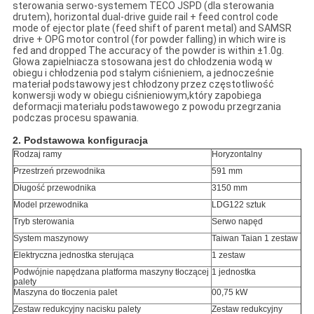
sterowania serwo-systemem TECO JSPD (dla sterowania
drutem), horizontal dual-drive guide rail + feed control code
mode of ejector plate (feed shift of parent metal) and SAMSR
drive + OPG motor control (for powder falling) in which wire is
fed and dropped The accuracy of the powder is within ±1.0g.
Głowa zapielniacza stosowana jest do chłodzenia wodą w
obiegu i chłodzenia pod stałym ciśnieniem, a jednocześnie
materiał podstawowy jest chłodzony przez częstotliwość
konwersji wody w obiegu ciśnieniowym,który zapobiega
deformacji materiału podstawowego z powodu przegrzania
podczas procesu spawania.
2. Podstawowa konfiguracja
Rodzaj ramy
Horyzontalny
Przestrzeń przewodnika
591 mm
Długość przewodnika
3150 mm
Model przewodnika
LDG122 sztuk
Tryb sterowania
Serwo napęd
System maszynowy
Taiwan Taian 1 zestaw
Elektryczna jednostka sterująca
1 zestaw
Podwójnie napędzana platforma maszyny tłoczącej
1 jednostka
palety
Maszyna do tłoczenia palet
00,75 kW
Zestaw redukcyjny nacisku palety
Zestaw redukcyjny