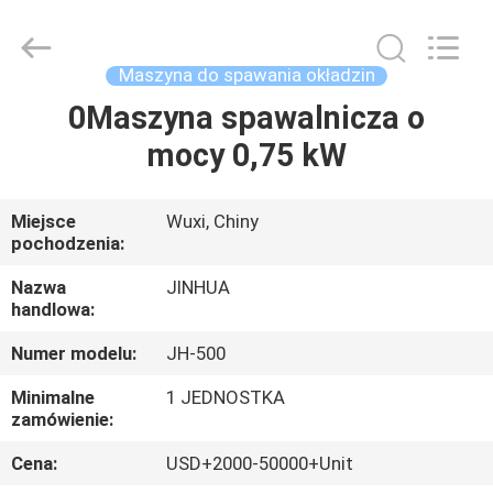
1500
mm
supplier.
Copyright
©
Maszyna do spawania okładzin
2020
-
2025
0Maszyna spawalnicza o
DOM
JINHUA
(QINGDAO)
mocy 0,75 kW
HARDFACING
TECHNOLOGY
CO.,
PRODUKTY
LTD..
All
Rights
Miejsce
Wuxi, Chiny
Reserved.
pochodzenia:
Developed
O
by
ECER
NAS
Nazwa
JINHUA
handlowa:
Numer modelu:
JH-500
WYCIECZKA
PO
Minimalne
1 JEDNOSTKA
zamówienie:
FABRYCE
Cena:
USD+2000-50000+Unit