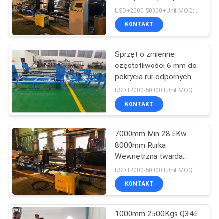
rur
USD+2000-50000+Unit MOQ:1 JEDNOSTKA
KONTAKT
33
Maszyna do
Sprzęt o zmiennej
częstotliwości 6 mm do
spawania okładzin
pokrycia rur odpornych na
zużycie
USD+2000-50000+Unit MOQ:1 JEDNOSTKA
KONTAKT
7000mm Min 28.5Kw
28
8000mm Rurka
Maszyna
Wewnętrzna twarda
maszyna
USD+2000-50000+Unit MOQ:1 JEDNOSTKA
spawalnicza do
KONTAKT
nakładania
1000mm 2500Kgs Q345