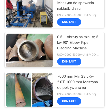
Maszyna do spawania
nakładki dla rur
26
USD+2000-50000+Unit MOQ:1 JEDNOSTKA
Automat
KONTAKT
spawalniczy
0.5-1 obroty na minutę 5
kw 90° Elbow Pipe
Cladding Machine
USD+2000-50000+Unit MOQ:1 JEDNOSTKA
KONTAKT
21
Maszyna do
7000 mm Min 28.5Kw
2.0T 1000 mm Maszyna
pokrywania rur
do pokrywania rur
USD+2000-50000+Unit MOQ:1 JEDNOSTKA
KONTAKT