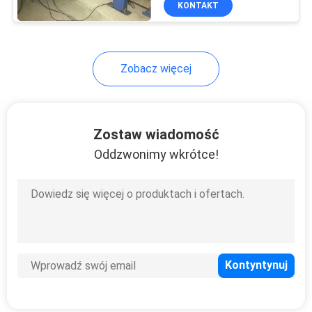
KONTAKT
12
Maszyna do
spawania
Zobacz więcej
cyfrowego
Zostaw wiadomość
Oddzwonimy wkrótce!
13
Maszyna do
spawania twardej
twarzy
11