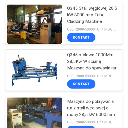
Q345 Stali węglowej 28,5
9
kW 8000 mm Tube
Maszyna do
Cladding Machine
USD+2000-50000+Unit MOQ:1 JEDNOSTKA
pomiaru
KONTAKT
Q345 stalowa 1000Mm
28,5Kw W ścianę
Maszyna do spawania rur
9
USD+2000-50000+Unit MOQ:1 JEDNOSTKA
Maszyna
KONTAKT
spawalniająca na
Maszyna do pokrywania
bramce
rur z stali węglowej o
mocy 28,5 kW 6000 mm
USD+2000-50000+Unit MOQ:1 JEDNOSTKA