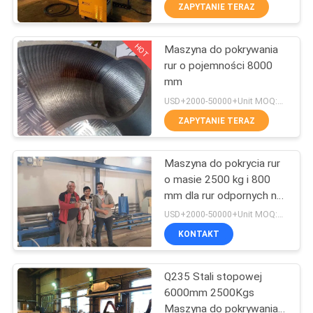
KONTROLA
ZAPYTANIE TERAZ
JAKOŚCI
HOT
Maszyna do pokrywania
4
rur o pojemności 8000
SKONTAKTUJ
mm
Płyta odporna na
SIĘ
USD+2000-50000+Unit MOQ:1 JEDNOSTKA
zużycie
Z
ZAPYTANIE TERAZ
NAMI
Maszyna do pokrycia rur
o masie 2500 kg i 800
POPROSIĆ
mm dla rur odpornych na
0
zużycie
O
USD+2000-50000+Unit MOQ:1 JEDNOSTKA
Rury odporne na
KONTAKT
WYCENĘ
zużycie
Q235 Stali stopowej
AKTUALNOŚCI
6000mm 2500Kgs
Maszyna do pokrywania