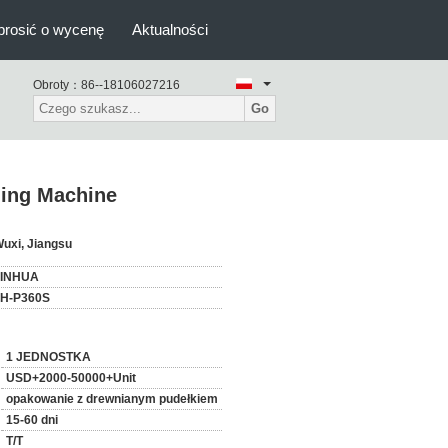
prosić o wycenę
Aktualności
Obroty：
86--18106027216
Go
ding Machine
uxi, Jiangsu
JINHUA
JH-P360S
1 JEDNOSTKA
USD+2000-50000+Unit
opakowanie z drewnianym pudełkiem
15-60 dni
T/T