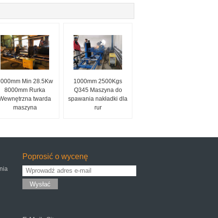
7000mm Min 28.5Kw
1000mm 2500Kgs
8000mm Rurka
Q345 Maszyna do
Wewnętrzna twarda
spawania nakładki dla
maszyna
rur
Poprosić o wycenę
nia
Wysłać