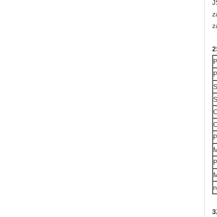
J
z
z
2
P
P
S
S
O
O
P
M
P
M
n
3