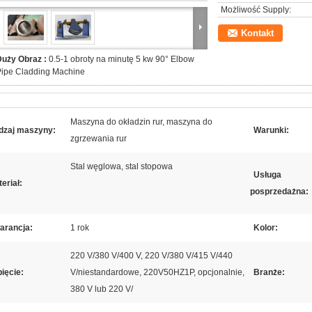
Możliwość Supply:
Kontakt
Duży Obraz :
0.5-1 obroty na minutę 5 kw 90° Elbow
Pipe Cladding Machine
Maszyna do okładzin rur, maszyna do
dzaj maszyny:
Warunki:
zgrzewania rur
Stal węglowa, stal stopowa
Usługa
eriał:
posprzedażna:
arancja:
1 rok
Kolor:
220 V/380 V/400 V, 220 V/380 V/415 V/440
ięcie:
V/niestandardowe, 220V50HZ1P, opcjonalnie,
Branże:
380 V lub 220 V/