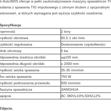
S-Auto360S oferuje w pełni zautomatyzowane maszyny spawalnicze TIG
asilania z spawania TIG impulsowego z zimnym drutem z opcjonalnym
astosowań, w których wymagana jest wyższa szybkość osadzenia.
Specyfikacja
ojemność
2 tony
rędkość obrotowa
00,5-1 obr./min.
zybkość regulowana
Dostosowanie częstotliwości
ilnik obrotowy
5 kw
dpowiednia średnica obróbki
≤φ100 mm
dpowiednia długość obróbki
≤ 2000 mm
rędkość wózka spawania
35-35 mm/min
oc wózka spawania
750 W
rędkość podnoszenia przewodu
500 mm/min
aszyna spawalnicza
JIANGHUA
apięcie
AC 380V±10%,50HZ±2%
Zdjęcia.