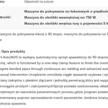
ety:
Odporność na zużycie
Maszyna do pokrywania rur łokciowych o prędkości
Maszyna do obróbki wewnętrznej rur 750 W
kreślić:
,
Maszyna do obróbki wnętrza rury o pojemności 5 
aszyna do pokrywania łokcia o 90 stopni, maszyna do pokrywania rur 
ur
. Opis produktu
H-Auto360S to wydajny automatyczny sprzęt spawalniczy do 90 stopn
irmę, which is functioned by a one-step clamp feature to finish the overl
egree bended pipes through continuous arc welding and advanced auto
anual intervention.Urządzenie umożliwia ciągłe spawanie szybowe i s
ciany zakrętów z płaskimi złączami i jednolitą penetracją,który jest w
urociągów prostych i zakrzywionychSprzęt posiada sześcioosiowy ukła
otykowym do warunków parametrowych procesu,gdzie program powier
enerowany poprzez wprowadzenie trzech parametrów: średnica ściany w
okrycia spawania.