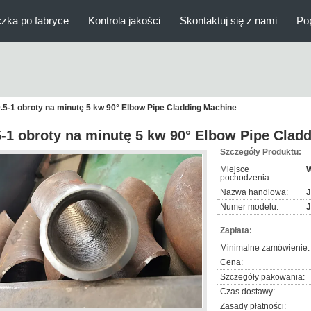
zka po fabryce
Kontrola jakości
Skontaktuj się z nami
Po
.5-1 obroty na minutę 5 kw 90° Elbow Pipe Cladding Machine
5-1 obroty na minutę 5 kw 90° Elbow Pipe Clad
Szczegóły Produktu:
Miejsce
W
pochodzenia:
Nazwa handlowa:
Numer modelu:
Zapłata:
Minimalne zamówienie:
Cena:
Szczegóły pakowania:
Czas dostawy:
Zasady płatności: