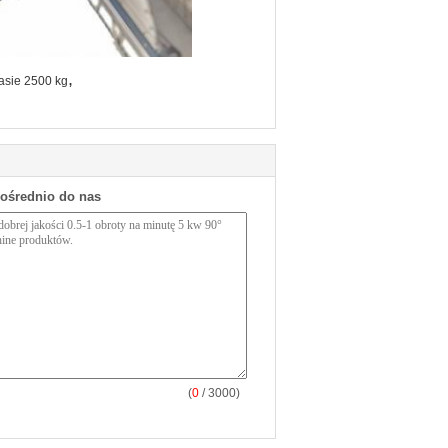
,
asie 2500 kg
pośrednio do nas
(
0
/ 3000)