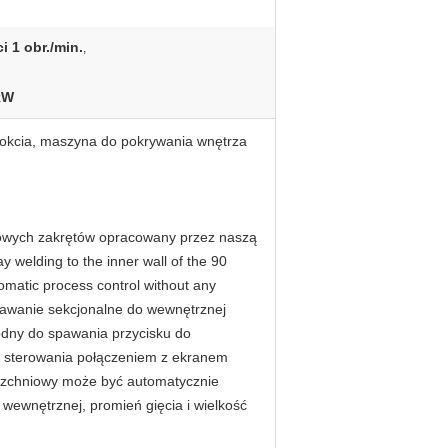
 1 obr./min.
,
kW
łokcia, maszyna do pokrywania wnętrza
iowych zakrętów opracowany przez naszą
ay welding to the inner wall of the 90
matic process control without any
pawanie sekcjonalne do wewnętrznej
ygodny do spawania przycisku do
d sterowania połączeniem z ekranem
zchniowy może być automatycznie
ewnętrznej, promień gięcia i wielkość