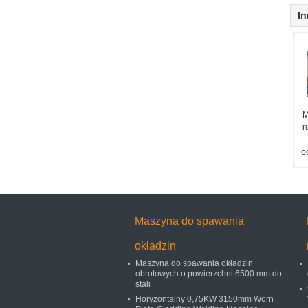
In
M
r
o
Maszyna do spawania
okładzin
Maszyna do spawania okładzin
obrotowych o powierzchni 6500 mm do
stali
Horyzontalny 0,75KW 3150mm Worn