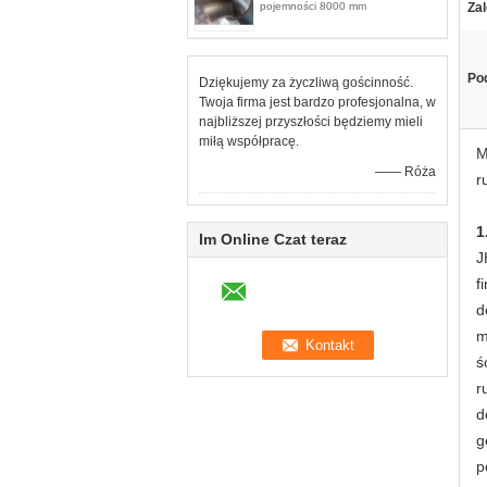
pojemności 8000 mm
Zal
Pod
Dziękujemy za życzliwą gościnność.
Twoja firma jest bardzo profesjonalna, w
najbliższej przyszłości będziemy mieli
miłą współpracę.
M
—— Róża
r
1
Im Online Czat teraz
J
f
d
m
ś
r
d
g
p