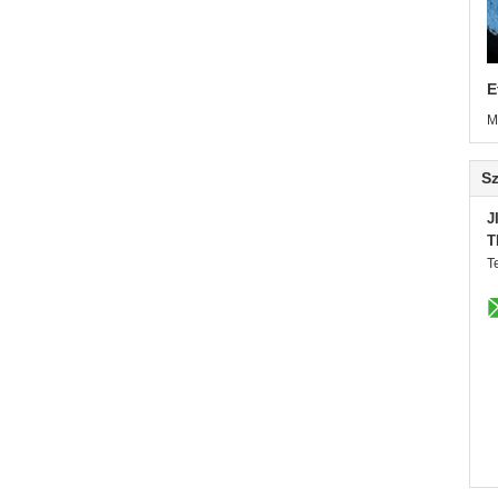
E
M
Sz
J
T
T