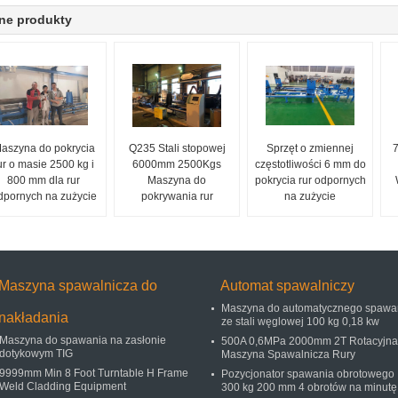
ne produkty
aszyna do pokrycia
Q235 Stali stopowej
Sprzęt o zmiennej
ur o masie 2500 kg i
6000mm 2500Kgs
częstotliwości 6 mm do
800 mm dla rur
Maszyna do
pokrycia rur odpornych
dpornych na zużycie
pokrywania rur
na zużycie
Maszyna spawalnicza do
Automat spawalniczy
Maszyna do automatycznego spawa
nakładania
ze stali węglowej 100 kg 0,18 kw
Maszyna do spawania na zasłonie
500A 0,6MPa 2000mm 2T Rotacyjna
dotykowym TIG
Maszyna Spawalnicza Rury
9999mm Min 8 Foot Turntable H Frame
Pozycjonator spawania obrotowego
Weld Cladding Equipment
300 kg 200 mm 4 obrotów na minutę