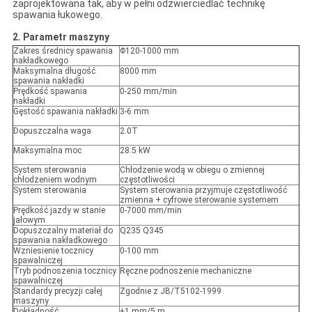
zaprojektowana tak, aby w pełni odzwierciedlać technikę
spawania łukowego.
2. Parametr maszyny
Zakres średnicy spawania
Φ120-1000 mm
nakładkowego
Maksymalna długość
8000 mm
spawania nakładki
Prędkość spawania
0-250 mm/min
nakładki
Gęstość spawania nakładki
3-6 mm
Dopuszczalna waga
2.0T
Maksymalna moc
28.5 kW
System sterowania
Chłodzenie wodą w obiegu o zmiennej
chłodzeniem wodnym
częstotliwości
System sterowania
System sterowania przyjmuje częstotliwość
zmienna + cyfrowe sterowanie systemem
Prędkość jazdy w stanie
0-7000 mm/min
jałowym
Dopuszczalny materiał do
Q235 Q345
spawania nakładkowego
Wzniesienie tocznicy
0-100 mm
spawalniczej
Tryb podnoszenia tocznicy
Ręczne podnoszenie mechaniczne
spawalniczej
Standardy precyzji całej
Zgodnie z JB/T5102-1999
maszyny
Dokładność
±1 mm/5 m