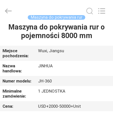
wnętrza
rury
o
średnicy
6
Maszyna do pokrywania rur
mm
supplier.
Copyright
Maszyna do pokrywania rur o
DOM
©
2020
pojemności 8000 mm
-
2025
JINHUA
PRODUKTY
(QINGDAO)
HARDFACING
TECHNOLOGY
Miejsce
Wuxi, Jiangsu
CO.,
pochodzenia:
LTD..
O
All
Rights
NAS
Nazwa
JINHUA
Reserved.
Developed
handlowa:
by
ECER
Numer modelu:
JH-360
WYCIECZKA
PO
Minimalne
1 JEDNOSTKA
zamówienie:
FABRYCE
Cena:
USD+2000-50000+Unit