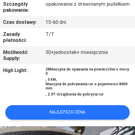
KONTROLA
Szczegóły
opakowanie z drewnianym pudełkiem
pakowania:
JAKOŚCI
Czas dostawy:
15-60 dni
SKONTAKTUJ
Zasady
T/T
płatności:
SIĘ
Możliwość
30+jednostek+ miesięcznie
Z
Supply:
NAMI
High Light:
28Maszyna do spawania na powierzchni o mocy
0
,
,
5 kW
AKTUALNOŚCI
Maszyna do pokrywania rur o pojemności 8000
mm
,
2.0T Urządzenia do pokrycia rur
POPROSIĆ
O
NAJLEPSZA CENA
WYCENĘ