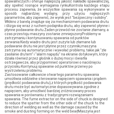
spawalniczych.i oferuje najlepszą jakość nakładki spawalniczej,
aby spełnić rosnące wymagania rynkuKontrola każdego etapu
procesu zapewnia, że wszystkie spawania są wykonywane w
sposób najbardziej wydajny, przy użyciu najlepszych
parametrów, aby zapewnić, że wynik jest "bezpieczny i solidny".
Włókno z barelą znajduje się za mechanizmem podawania drutu
i ślizga się wraz z ruchem podajnika drutu, aby zapewnić płynne i
płynne podawanie drutu.Żaden przewód nie zostanie złamany, a
czas przestoju maszyny zostanie zmniejszonyProblemy w
zatrzymaniu i kontynuowaniu spawania od punktów
zerwania:Kiedy wiadro drutu jest zużyte lub złamane lub
podawanie drutu nie jest płynne przez czynniki,maszyna
zatrzyma się automatycznie i wywołać problemy, takie jak "złe
zasilanie drutem" i "alarm napędu" na ekranie dotykowym, który
działa również przez głośnik o dużej mocy i światła
ostrzegawcze, aby przypomnieć operatorowi o naciśnięciu
przycisku Kontynuuj spawanie od punktów przerwy po
wystrzeleniu problemu.
Zastosowanie całkowicie otwartego parametru spawania
umożliwia oddzielne sterowanie napięciem spawania i prądem
(prędkość podawania drutu),z których prędkość podawania
drutu może być automatycznie dopasowywana zgodnie z
napięciem, aby umożliwić bardziej zróżnicowany proces
spawania w porównaniu z tradycyjnymi rozwiązaniami
spawania. The fume extractor on the side of chuck is designed
to reduce the spatter from the other side of the chuck to the
direction of welding as well as the damage caused by the
smoke and dusting forming on the weld beadMaszyna jest