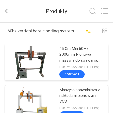
TECHNOLOGY
CO.,
LTD..
Produkty
All
Rights
Reserved.
Developed
DOM
by
ECER
60hz vertical bore cladding system produkcja online
PRODUKTY
45 Cm Min 60Hz
2000mm Pionowa
O
maszyna do spawania
NAS
okładzin TIG
USD+2000-50000+Unit MOQ:1 JEDNOSTKA
CONTACT
WYCIECZKA
Maszyna spawalnicza z
PO
nakładami pionowymi
FABRYCE
VCS
USD+2000-50000+Unit MOQ:1 JEDNOSTKA