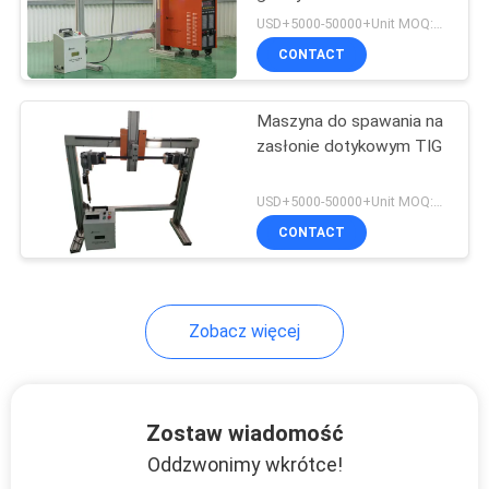
Warstwa Warstwa
60Hz
SITEMAP
USD+5000-50000+Unit MOQ:1 JEDNOSTKA
Warstwa Warstwa
CONTACT
Warstwa Warstwa
Warstwa Warstwa
PRIVACY
Warstwa Warstwa
Maszyna do spawania na
POLICY
Warstwa Warstwa
zasłonie dotykowym TIG
USD+5000-50000+Unit MOQ:1 JEDNOSTKA
CONTACT
Zobacz więcej
Zostaw wiadomość
Oddzwonimy wkrótce!