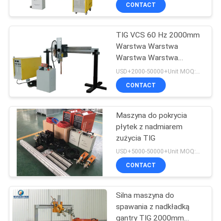
KONTROLA
CONTACT
JAKOŚCI
TIG VCS 60 Hz 2000mm
Warstwa Warstwa
SKONTAKTUJ
Warstwa Warstwa
SIĘ
Warstwa Warstwa
USD+2000-50000+Unit MOQ:1 JEDNOSTKA
Warstwa Warstwa
Z
CONTACT
Warstwa Warstwa
NAMI
Warstwa Warstwa
Warstwa Warstwa
Maszyna do pokrycia
Warstwa Warstwa
płytek z nadmiarem
AKTUALNOŚCI
Warstwa Warstwa
zużycia TIG
Warstwa Warstwa
USD+5000-50000+Unit MOQ:1 JEDNOSTKA
Warstwa Warstwa
POPROSIĆ
CONTACT
Warstwa Warstwa
O
Warstwa Warstwa
Warstwa Warstwa
Silna maszyna do
WYCENĘ
Warstwa Warstwa
spawania z nadkładką
Warstwa Warstwa
gantry TIG 2000mm