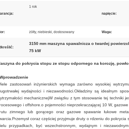
1 rok
arancja:
napięcie:
or:
żółty, niebieski, dostosowany
Waga:
3150 mm maszyna spawalnicza o twardej powierzc
kreślić:
75 kW
aszyna do pokrycia stopu ze stopu odpornego na korozję, powło
Wprowadzenie
iele zastosowań inżynierskich wymaga zarówno wysokiej wytrzymał
ługotrwałej wydajności i niezawodności.Okładziny są idealnym spo
ytrzymałości mechanicznejW związku z tym stosowanie tej techniki j
rocesowego i offshore.o pojemności nieprzekraczającej 10 W, gazo
rutu zimnego lub gorącego oraz gazowe spawanie łukowe metal
warcia.Przemysł coraz częściej przyjmuje druty o rdzeniu do pokryci
ielu przypadkach, być wszechstronnym, wydajnym i niezawodnym