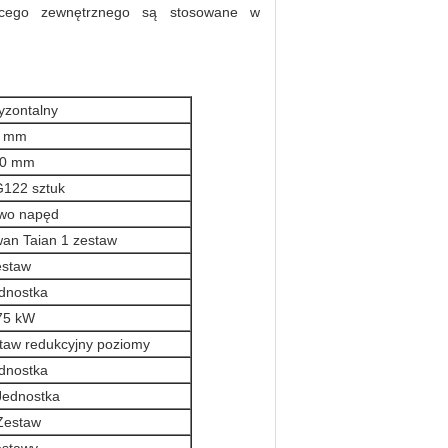
ącego zewnętrznego są stosowane w
yzontalny
1 mm
50 mm
122 sztuk
wo napęd
wan Taian 1 zestaw
estaw
ednostka
75 kW
taw redukcyjny poziomy
ednostka
Jednostka
Zestaw