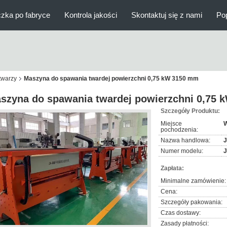
zka po fabryce
Kontrola jakości
Skontaktuj się z nami
Po
twarzy
Maszyna do spawania twardej powierzchni 0,75 kW 3150 mm
szyna do spawania twardej powierzchni 0,75
Szczegóły Produktu:
Miejsce
W
pochodzenia:
Nazwa handlowa:
Numer modelu:
J
Zapłata:
Minimalne zamówienie:
Cena:
Szczegóły pakowania:
Czas dostawy:
Zasady płatności: