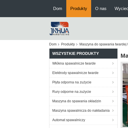
Dom
Produkty
O nas
Wyciec
Dom
Produkty
Maszyna do spawania twardej 
WSZYSTKIE PRODUKTY
Ma
Włókna spawalnicze twarde
Elektrody spawalnicze twarde
Płyta odporna na zużycie
Rury odporne na zużycie
Maszyna do spawania okładzin
Maszyna spawalnicza do nakładania
Automat spawalniczy