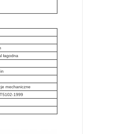
n
l łagodna
in
cje mechaniczne
B/T5102-1999