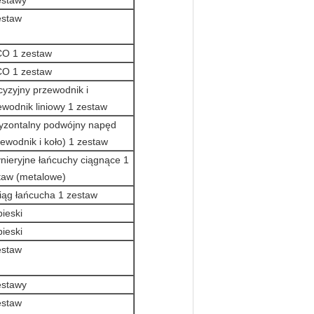
estawy
estaw
O 1 zestaw
O 1 zestaw
cyzyjny przewodnik i
ewodnik liniowy 1 zestaw
yzontalny podwójny napęd
zewodnik i koło) 1 zestaw
ynieryjne łańcuchy ciągnące 1
taw (metalowe)
iąg łańcucha 1 zestaw
bieski
bieski
estaw
estawy
estaw