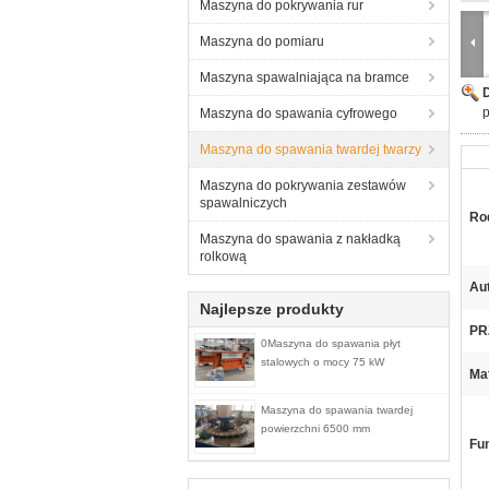
Maszyna do pokrywania rur
Maszyna do pomiaru
Maszyna spawalniająca na bramce
Maszyna do spawania cyfrowego
Maszyna do spawania twardej twarzy
Maszyna do pokrywania zestawów
spawalniczych
Ro
Maszyna do spawania z nakładką
rolkową
Au
Najlepsze produkty
PR
0Maszyna do spawania płyt
stalowych o mocy 75 kW
Mat
Maszyna do spawania twardej
powierzchni 6500 mm
Fu