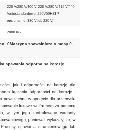
220 V/380 V/400 V, 220 V/380 V/415 V/440
V/niestandardowe, 220V50HZ1P,
opcjonalnie, 380 V lub 220 V/
2000 KG
hni
0Maszyna spawalnicza o mocy 0
,
,
ka spawania odporna na korozję
ości, jak i odporności na korozję dla
sobem łączenia odporności na korozję i
est powszechne w sprzęcie dla przemysłu
we spawanie łukowe wolframem za pomocą
u, w tym jego kontrolowane warianty
a spawaniowego, ponieważ wykazały, że, w
.Procesy spawania strumieniowego lub