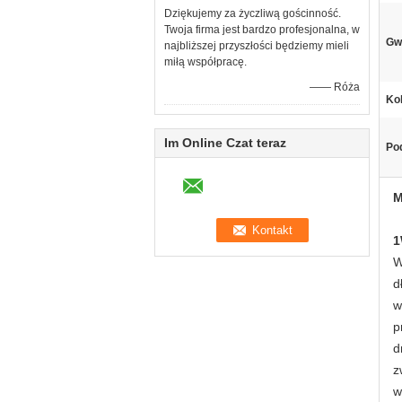
Dziękujemy za życzliwą gościnność.
Twoja firma jest bardzo profesjonalna, w
Gw
najbliższej przyszłości będziemy mieli
miłą współpracę.
—— Róża
Kol
Im Online Czat teraz
Pod
M
1
W
d
w
p
d
z
w