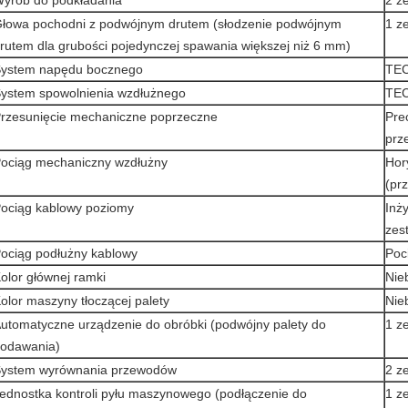
yrób do podkładania
2 z
łowa pochodni z podwójnym drutem (słodzenie podwójnym
1 z
rutem dla grubości pojedynczej spawania większej niż 6 mm)
ystem napędu bocznego
TEC
ystem spowolnienia wzdłużnego
TEC
rzesunięcie mechaniczne poprzeczne
Pre
prz
ociąg mechaniczny wzdłużny
Hor
(pr
ociąg kablowy poziomy
Inż
zes
ociąg podłużny kablowy
Poc
olor głównej ramki
Nie
olor maszyny tłoczącej palety
Nie
utomatyczne urządzenie do obróbki (podwójny palety do
1 z
odawania)
ystem wyrównania przewodów
2 z
ednostka kontroli pyłu maszynowego (podłączenie do
1 z