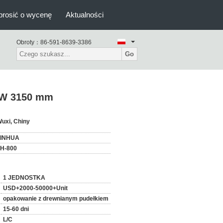
prosić o wycenę
Aktualności
Obroty：
86-591-8639-3386
Go
 kW 3150 mm
uxi, Chiny
JINHUA
H-800
1 JEDNOSTKA
USD+2000-50000+Unit
opakowanie z drewnianym pudełkiem
15-60 dni
L/C