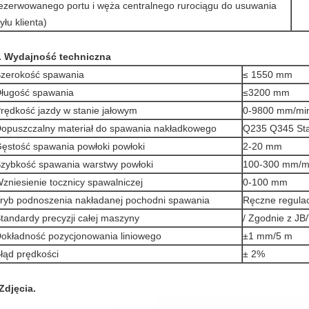
ezerwowanego portu i węża centralnego rurociągu do usuwania
yłu klienta)
. Wydajność techniczna
zerokość spawania
≤ 1550 mm
ługość spawania
≤3200 mm
rędkość jazdy w stanie jałowym
0-9800 mm/mi
opuszczalny materiał do spawania nakładkowego
Q235 Q345 Sta
ęstość spawania powłoki powłoki
2-20 mm
zybkość spawania warstwy powłoki
100-300 mm/m
zniesienie tocznicy spawalniczej
0-100 mm
ryb podnoszenia nakładanej pochodni spawania
Ręczne regula
tandardy precyzji całej maszyny
/ Zgodnie z J
okładność pozycjonowania liniowego
±1 mm/5 m
łąd prędkości
± 2%
Zdjęcia.