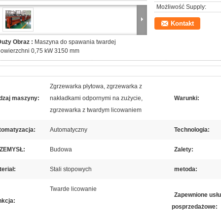
Możliwość Supply:
Kontakt
Duży Obraz :
Maszyna do spawania twardej
powierzchni 0,75 kW 3150 mm
Zgrzewarka płytowa, zgrzewarka z
dzaj maszyny:
nakładkami odpornymi na zużycie,
Warunki:
zgrzewarka z twardym licowaniem
tomatyzacja:
Automatyczny
Technologia:
ZEMYSŁ:
Budowa
Zalety:
eriał:
Stali stopowych
metoda:
Twarde licowanie
Zapewnione usłu
nkcja:
posprzedażowe: