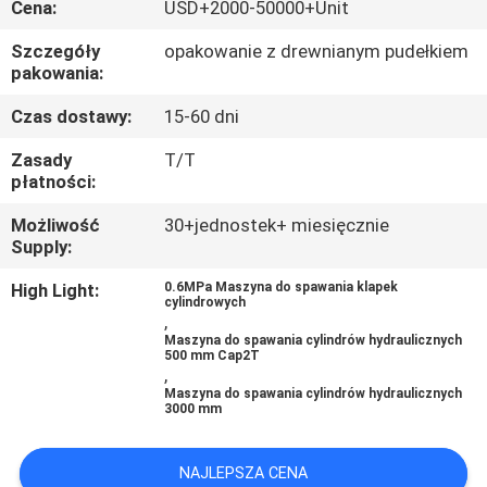
Cena:
USD+2000-50000+Unit
KONTROLA
JAKOŚCI
Szczegóły
opakowanie z drewnianym pudełkiem
pakowania:
SKONTAKTUJ
Czas dostawy:
15-60 dni
SIĘ
Zasady
T/T
płatności:
Z
Możliwość
30+jednostek+ miesięcznie
NAMI
Supply:
High Light:
0.6MPa Maszyna do spawania klapek
AKTUALNOŚCI
cylindrowych
,
Maszyna do spawania cylindrów hydraulicznych
500 mm Cap2T
POPROSIĆ
,
Maszyna do spawania cylindrów hydraulicznych
O
3000 mm
WYCENĘ
NAJLEPSZA CENA