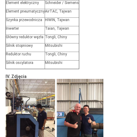
Element elektryczny
Schneider / Siemens
Element pneumatyczny
AirTAC, Tajwan
Szynka przewodnicza
HIWIN, Tajwan
Inwerter
Taian, Tajwan
Główny reduktor węzła
Tongli, Chiny
Silnik stopniowy
Mitsubishi
Reduktor ruchu
Tongli, Chiny
Silnik oscylatora
Mitsubishi
IV. Zdjęcia