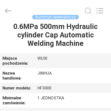
200
mm
supplier.
Copyright
©
Automat spawalniczy
2020
-
2025
0.6MPa 500mm Hydraulic
DOM
JINHUA
(QINGDAO)
cylinder Cap Automatic
HARDFACING
TECHNOLOGY
CO.,
PRODUKTY
Welding Machine
LTD..
All
Rights
Reserved.
Developed
O
Miejsce
WUXI
by
ECER
pochodzenia:
NAS
Nazwa
JINHUA
handlowa:
WYCIECZKA
Numer modelu:
HF3000
PO
FABRYCE
Minimalne
1 JEDNOSTKA
zamówienie: