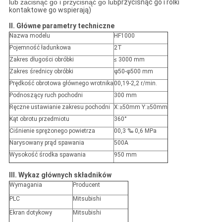
lub zacisnąć go i przycisnąć go lub
przycisnąć go i rolki
kontaktowe go wspierają)
II. Główne parametry techniczne
Nazwa modelu
HF1000
Pojemność ładunkowa
2T
Zakres długości obróbki
≤ 3000 mm
Zakres średnicy obróbki
φ50-φ500 mm
Prędkość obrotowa głównego wrotnika
00,19-2,2 r/min.
Podnoszący ruch pochodni
300 mm
Ręczne ustawianie zakresu pochodni
X:≥50mm Y:≥50mm
Kąt obrotu przedmiotu
360°
Ciśnienie sprężonego powietrza
00,3 ‰ 0,6 MPa
Narysowany prąd spawania
500A
Wysokość środka spawania
950 mm
III. Wykaz głównych składników
Wymagania
Producent
PLC
Mitsubishi
Ekran dotykowy
Mitsubishi