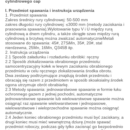
cylindrowego cap
I. Przedmiot spawania i instrukcja urządzenia
1. Przedmiot spawania
Zakres średnicy rury cylindrowej: 50-500 mm
zakres długości rury cylindrowej: ≤3000 mm (metody zaciskania i
prasowania spawania),Wylotowanie typu V i U między rurą
cylindrową a dnem cylindru, a także okrągłe szwo między rurą
cylindrową a brzytwą można zwalczać automatycznieMetali
stosowane do spawania: 45#, 27SiMn, 35#, 20#, stal
nierdzewna, 25Mn, 16Mn, Q345B itp.
2. Instrukcja urządzenia
2.1 Sposób załadunku i rozładunku obróbki: ręczny
2.2 Sposób zlokalizowania obrabionego przedmiotu:
samocentryzacyjny kołek w lewym zaciskaniu obrabionego
przedmiotu w celu ręcznego zlokalizowania środka obrotu.
Dwa zestawy podtrzymujące znajdują środek przedmiotu i
obracają się razem z przedmiotem w sposób skoaksialny.środek
ogona utrzymuje obrót obrabiarkę.
2.3 Metody spawania: jednowarstwowe spawanie w formie łuku
ochronnego gazem z jednej pochodni, automatyczne
jednowarstwowe spawanie lub wielowarstwowe spawanie można
osiągnąć raz.spawanie wielowarstwowe i jednopasowe,
wielowarstwowe i wieloprzechodne spawanie można osiągnąć
automatycznie.
2.4 Jeden koniec obrabionego przedmiotu musi być zaciskany, a
drugi koniec musi mieć wewnętrzną dziurę.(może spawać
przedmiot roboczy, podczas gdy tylko zacisnąć go bezpośrednio