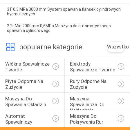
3T 0,3 MPa 3000 mm System spawania flansek cylindrowych
hydraulicznych
2.2r Min 2000mm 0,6MPa Maszyna do automatycznego
spawania cylindrowego
popularne kategorie
Wszystko
Włókna Spawalnicze 
Elektrody 
Twarde
Spawalnicze Twarde
Płyta Odporna Na 
Rury Odporne Na 
Zużycie
Zużycie
Maszyna Do 
Maszyna 
Spawania Okładzin
Spawalnicza Do 
Nakładania
Automat 
Maszyna Do 
Spawalniczy
Pokrywania Rur