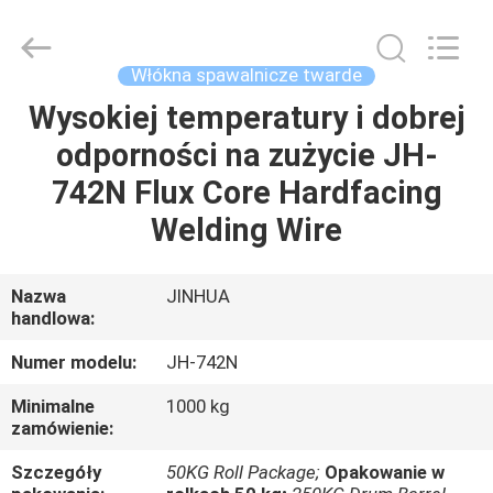
TECHNOLOGY
CO.,
LTD..
All
Rights
Włókna spawalnicze twarde
Reserved.
Developed
Wysokiej temperatury i dobrej
DOM
by
ECER
odporności na zużycie JH-
PRODUKTY
742N Flux Core Hardfacing
Welding Wire
O
NAS
Nazwa
JINHUA
handlowa:
WYCIECZKA
Numer modelu:
JH-742N
PO
Minimalne
1000 kg
zamówienie:
FABRYCE
Szczegóły
50KG Roll Package;
Opakowanie w