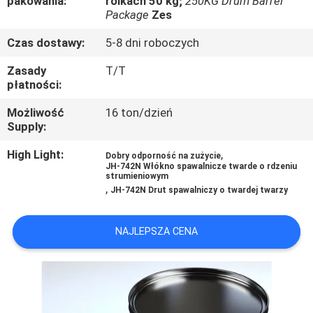
pakowania:
rolkach 50 kg;
250KG Drum Barrel
KONTROLA
Package
Zes
JAKOŚCI
Czas dostawy:
5-8 dni roboczych
Zasady
T/T
SKONTAKTUJ
płatności:
SIĘ
Możliwość
16 ton/dzień
Z
Supply:
NAMI
High Light:
,
Dobry odporność na zużycie
JH-742N Włókno spawalnicze twarde o rdzeniu
strumieniowym
,
AKTUALNOŚCI
JH-742N Drut spawalniczy o twardej twarzy
NAJLEPSZA CENA
POPROSIĆ
O
WYCENĘ