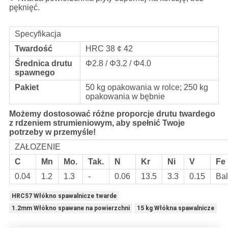
pęknięć.
Specyfikacja
Twardość
HRC 38 ¢ 42
Średnica drutu
Φ2.8 / Φ3.2 / Φ4.0
spawnego
Pakiet
50 kg opakowania w rolce; 250 kg
opakowania w bębnie
Możemy dostosować różne proporcje drutu twardego
z rdzeniem strumieniowym, aby spełnić Twoje
potrzeby w przemyśle!
ZAŁOZENIE
C
Mn
Mo.
Tak.
N
Kr
Ni
V
Fe
0.04
1.2
1.3
-
0.06
13.5
3.3
0.15
Bal
HRC57 Włókno spawalnicze twarde
1.2mm Włókno spawane na powierzchni
15 kg Włókna spawalnicze